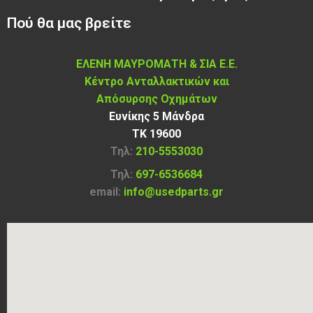
Πού θα μας βρείτε
ΕΛΕΝΗ ΜΑΥΡΟΜΑΤΗ & ΣΙΑ Ε.Ε.
Κέντρο Ανταλλακτικών και
Απόσυρσης Οχημάτων
Ευνίκης 5 Μάνδρα
ΤΚ 19600
Τηλ:
210-5553030
Τηλ:
697-6536684
email:
info@usedparts.gr