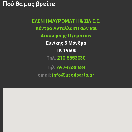
Πού θα μας βρείτε
ΕΛΕΝΗ ΜΑΥΡΟΜΑΤΗ & ΣΙΑ Ε.Ε.
Κέντρο Ανταλλακτικών και
Απόσυρσης Οχημάτων
Ευνίκης 5 Μάνδρα
ΤΚ 19600
Τηλ:
210-5553030
Τηλ:
697-6536684
email:
info@usedparts.gr