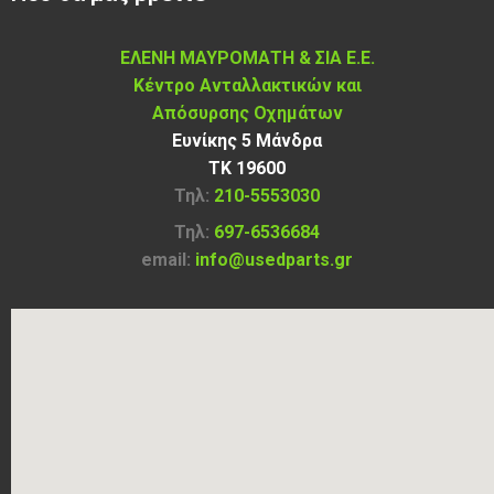
ΕΛΕΝΗ ΜΑΥΡΟΜΑΤΗ & ΣΙΑ Ε.Ε.
Κέντρο Ανταλλακτικών και
Απόσυρσης Οχημάτων
Ευνίκης 5 Μάνδρα
ΤΚ 19600
Τηλ:
210-5553030
Τηλ:
697-6536684
email:
info@usedparts.gr