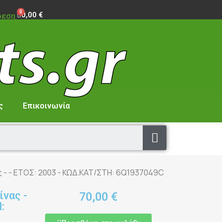
0,00 €
δεση
ς
Επικοινωνία
 - - ΕΤΟΣ: 2003 - ΚΩΔ.ΚΑΤ/ΣΤΗ: 6Q1937049C
νας -
70,00 €
: