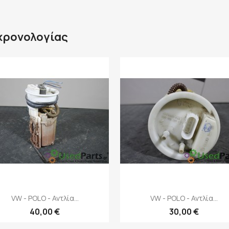
 χρονολογίας
Γρήγορη προβολή
Γρήγορη προβολή


VW - POLO - Αντλία...
VW - POLO - Αντλία...
40,00 €
30,00 €