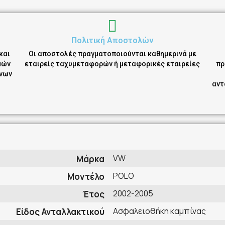
Πολιτική Αποστολών
και
Οι αποστολές πραγματοποιούνται καθημερινά με
μών
εταιρείς ταχυμεταφορών ή μεταφορικές εταιρείες
πρ
ένων
αντ
VW
Μάρκα
POLO
Μοντέλο
2002-2005
Έτος
Ασφαλειοθήκη καμπίνας
Είδος Ανταλλακτικού