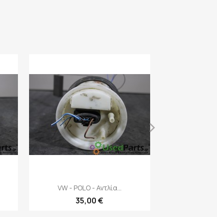
›
Γ

VW - POLO
πρ
50
Γρήγορη προβολή

VW - POLO - Αντλία...
35,00 €