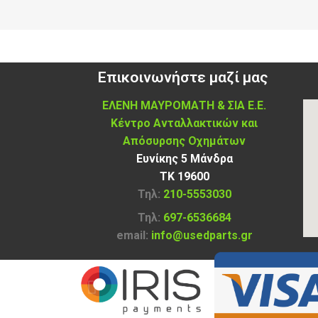
Επικοινωνήστε μαζί μας
ΕΛΕΝΗ ΜΑΥΡΟΜΑΤΗ & ΣΙΑ Ε.Ε.
Κέντρο Ανταλλακτικών και
Απόσυρσης Οχημάτων
Ευνίκης 5 Μάνδρα
ΤΚ 19600
Τηλ:
210-5553030
Τηλ:
697-6536684
email:
info@usedparts.gr