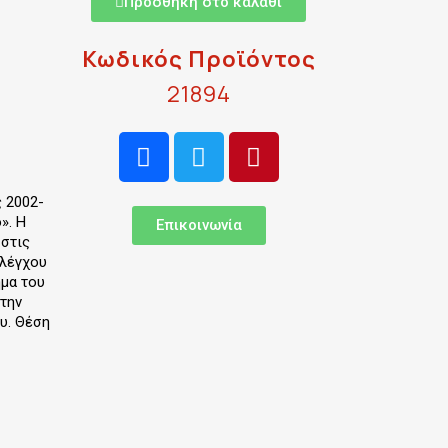
Προσθήκη στο καλάθι
Κωδικός Προϊόντος
21894
 2002-
». Η
Επικοινωνία
 στις
ελέγχου
ημα του
 την
υ. Θέση