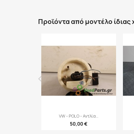
Προϊόντα από μοντέλο ίδιας
‹
Γρήγορη προβολή

VW - POLO - Αντλία...
50,00 €