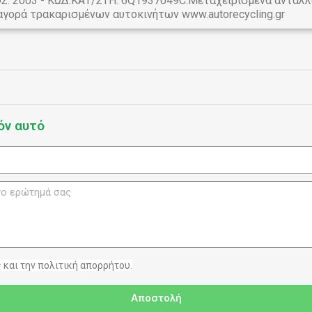
ΤΟΣ: 2003 - ΚΩΔ.ΚΑΤ/ΣΤΗ: 6Q1937049C.Μεταχειρισμένα ανταλ
αγορά τρακαρισμένων αυτοκινήτων www.autorecycling.gr
όν αυτό
και την πολιτική απορρήτου.
Αποστολή