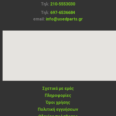
Τηλ:
210-5553030
Τηλ:
697-6536684
email:
info@usedparts.gr
Σχετικά με εμάς
Πληροφορίες
Όροι χρήσης
Πολιτική εγγυήσεων