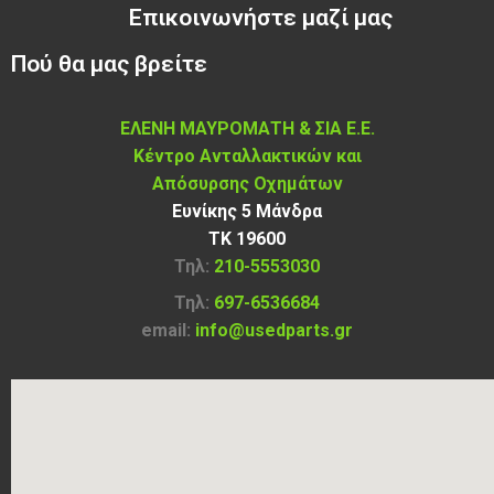
Επικοινωνήστε μαζί μας
Πού θα μας βρείτε
ΕΛΕΝΗ ΜΑΥΡΟΜΑΤΗ & ΣΙΑ Ε.Ε.
Κέντρο Ανταλλακτικών και
Απόσυρσης Οχημάτων
Ευνίκης 5 Μάνδρα
ΤΚ 19600
Τηλ:
210-5553030
Τηλ:
697-6536684
email:
info@usedparts.gr