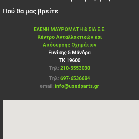
Πού θα μας βρείτε
ΕΛΕΝΗ ΜΑΥΡΟΜΑΤΗ & ΣΙΑ Ε.Ε.
Κέντρο Ανταλλακτικών και
Απόσυρσης Οχημάτων
Ευνίκης 5 Μάνδρα
ΤΚ 19600
Τηλ:
210-5553030
Τηλ:
697-6536684
email:
info@usedparts.gr